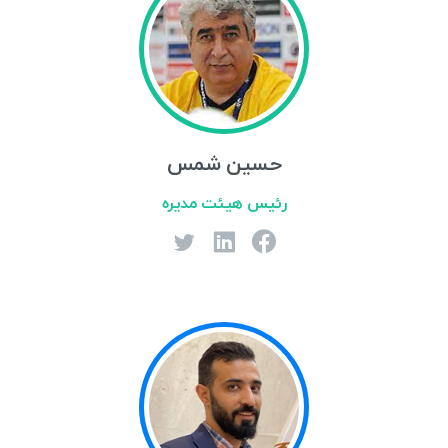
حسین شمس
رئيس هيئت مديره