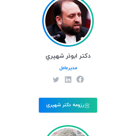
دكتر ابوذر شهپري
مدیرعامل
رزومه دکتر شهپری