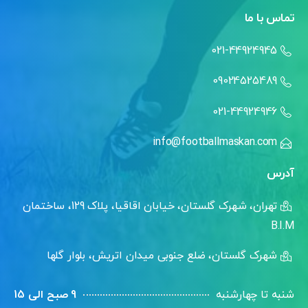
تماس با ما
021-44924945
09024525489
021-44924946
info@footballmaskan.com
آدرس
تهران، شهرک گلستان، خیابان اقاقیا، پلاک 129، ساختمان
B.I.M
شهرک گلستان، ضلع جنوبی میدان اتریش، بلوار گلها
شنبه تا چهارشنبه
9 صبح الی 15