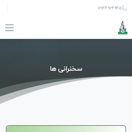
02144924945
سخنرانی
ها