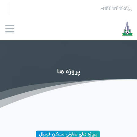
02144924945
پروژه
ها
پروژه های تعاونی مسکن فوتبال