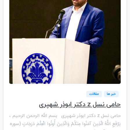
خبر ها
مقالات
حامی نسل z دكتر ابوذر شهپری
حامی نسل z دكتر ابوذر شهپری بسم الله الرحمن الرحیم ،
یَرْفَعِ اللَّهُ الَّذِینَ آمَنُوا مِنکُمْ وَالَّذِینَ أُوتُوا الْعِلْمَ دَرَجَاتٍ (سوره