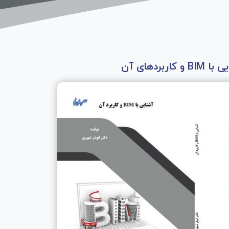
ربردهای آن‎