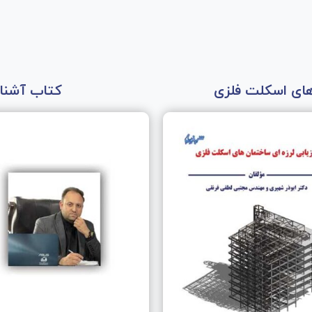
 های اسکلت فلزی
کتاب آشنایی با BIM و کا