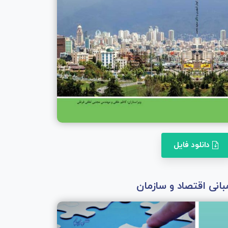
دانلود فایل
انی اقتصاد و سازمان‎