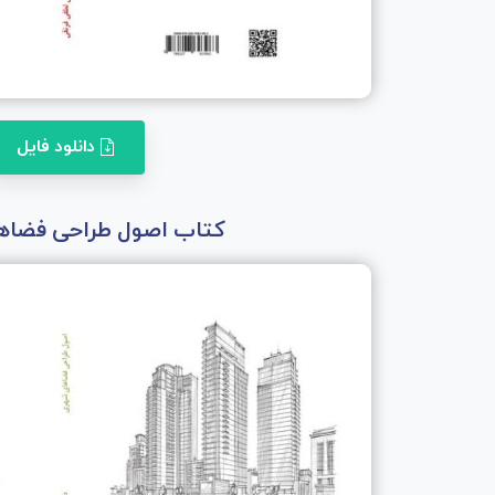
دانلود فایل
کتاب اصول طراحی فضاه